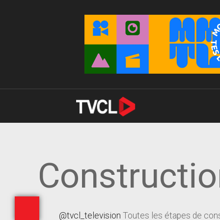
Construction
@tvcl_television
Toutes les étapes de const