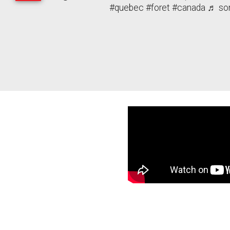
#quebec
#foret
#canada
♬ son