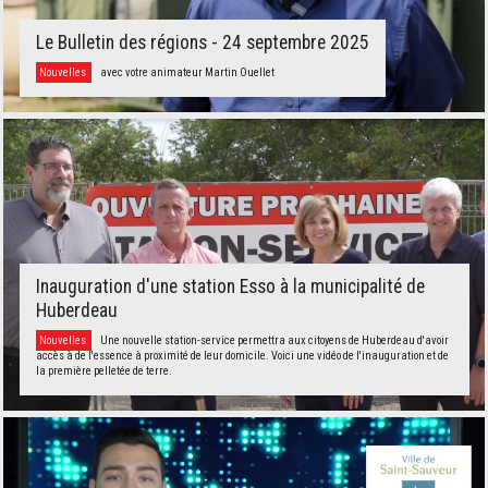
Le Bulletin des régions - 24 septembre 2025
Nouvelles
avec votre animateur Martin Ouellet
Inauguration d'une station Esso à la municipalité de
Huberdeau
Nouvelles
Une nouvelle station-service permettra aux citoyens de Huberdeau d'avoir
accès à de l'essence à proximité de leur domicile. Voici une vidéo de l'inauguration et de
la première pelletée de terre.