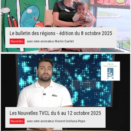
Le bulletin des régions - édition du 8 octobre 2025
Nouvelles
avec votre animateur Martin Ouellet
Les Nouvelles TVCL du 6 au 12 octobre 2025
Nouvelles
avec votre animateur Vincent Orellana-Pepin