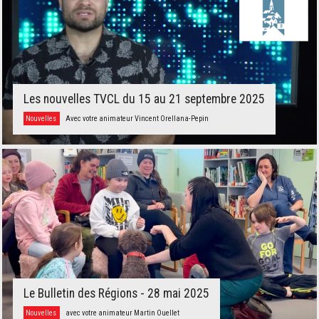
Les nouvelles TVCL du 15 au 21 septembre 2025
Nouvelles
Avec votre animateur Vincent Orellana-Pepin
Le Bulletin des Régions - 28 mai 2025
Nouvelles
avec votre animateur Martin Ouellet