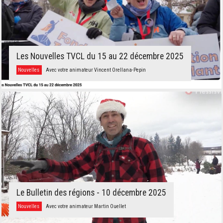
Les Nouvelles TVCL du 15 au 22 décembre 2025
Nouvelles
Avec votre animateur Vincent Orellana-Pepin
Le Bulletin des régions - 10 décembre 2025
Nouvelles
Avec votre animateur Martin Ouellet