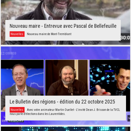
Nouveau maire - Entrevue avec Pascal de Bellefeuille
Nouvelles
Nouveau maire de Mont-Tremblant
Le Bulletin des régions - édition du 22 octobre 2025
Nouvelles
Avec votre animateur Martin Ouellet - L'invité Dean J. Brisson de la TVCL
nous parle d'élections dans les Laurentides.