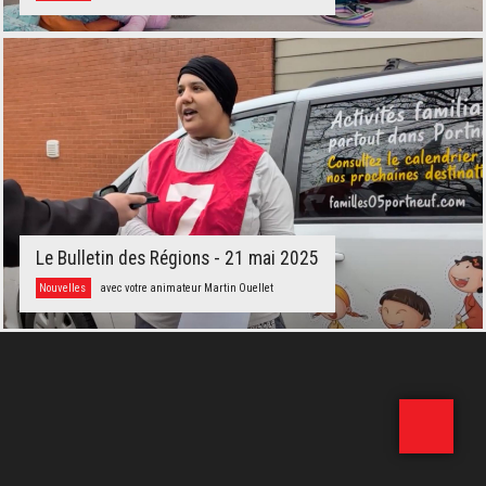
Le Bulletin des Régions - 21 mai 2025
Nouvelles
avec votre animateur Martin Ouellet