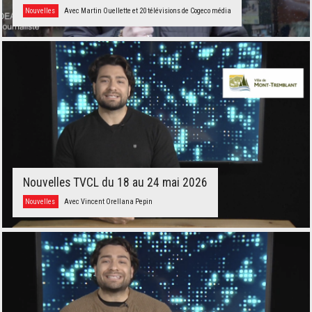
Nouvelles
Avec Martin Ouellette et 20 télévisions de Cogeco média
Nouvelles TVCL du 18 au 24 mai 2026
Nouvelles
Avec Vincent Orellana Pepin