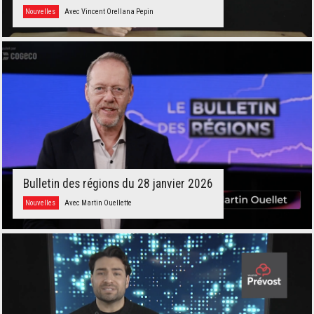
Nouvelles
Avec Vincent Orellana Pepin
Bulletin des régions du 28 janvier 2026
Nouvelles
Avec Martin Ouellette