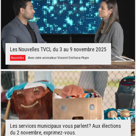
Les Nouvelles TVCL du 3 au 9 novembre 2025
Nouvelles
Avec votre animateur Vincent Orellana-Pepin
Les services municipaux vous parlent? Aux élections
du 2 novembre, exprimez-vous.