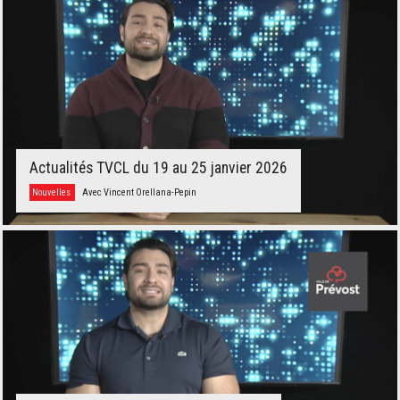
Actualités TVCL du 19 au 25 janvier 2026
Nouvelles
Avec Vincent Orellana-Pepin