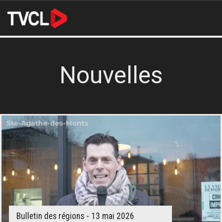
Nouvelles
Bulletin des régions - 13 mai 2026