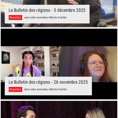
Le Bulletin des régions - 3 décembre 2025
Nouvelles
avec votre animateur Martin Ouellet.
Le Bulletin des régions - 26 novembre 2025
Nouvelles
Avec votre animateur Martin Ouellet.