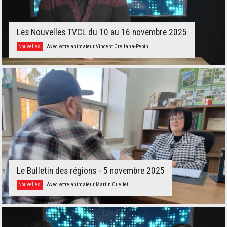
Les Nouvelles TVCL du 10 au 16 novembre 2025
Nouvelles
Avec votre animateur Vincent Orellana-Pepin
Le Bulletin des régions - 5 novembre 2025
Nouvelles
Avec votre animateur Martin Ouellet