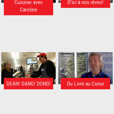
Cuisiner avec
D'ici à nos rêves!
Caroline
DEAN! DANG! DONG!
Du Livre au Coeur