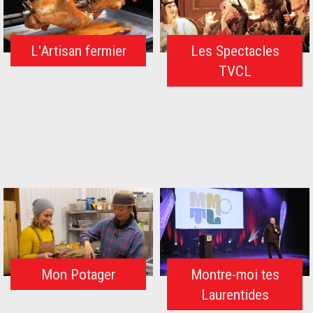
L'Artisan fermier
Les Spectacles
TVCL
Mon Potager
Montre-moi tes
Laurentides