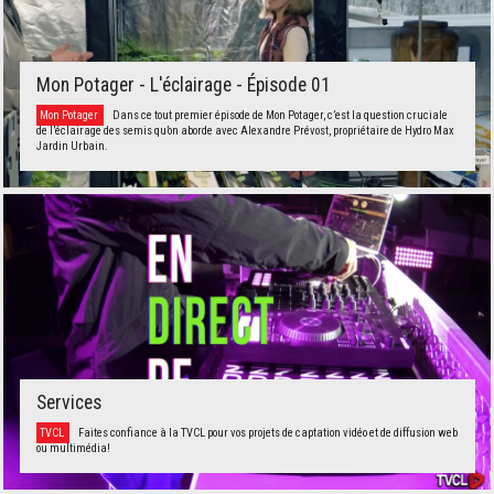
Mon Potager - L'éclairage - Épisode 01
Mon Potager
Dans ce tout premier épisode de Mon Potager, c’est la question cruciale
de l’éclairage des semis qu’on aborde avec Alexandre Prévost, propriétaire de Hydro Max
Jardin Urbain.
Services
TVCL
Faites confiance à la TVCL pour vos projets de captation vidéo et de diffusion web
ou multimédia!