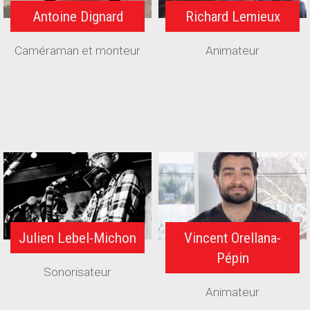
Antoine Dignard
Richard Lemieux
Caméraman et monteur
Animateur
Julien Lebel-Michon
Vincent Orellana-
Pépin
Sonorisateur
Animateur