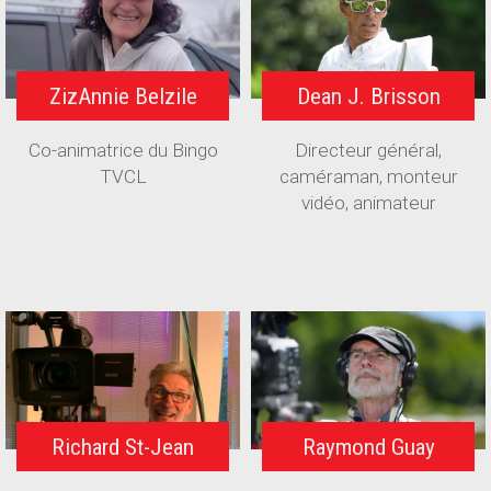
ZizAnnie Belzile
Dean J. Brisson
Co-animatrice du Bingo
Directeur général,
TVCL
caméraman, monteur
vidéo, animateur
Richard St-Jean
Raymond Guay