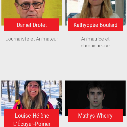
Daniel Drolet
Kathyopée Boulard
Journaliste et Animateur
Animatrice et
chroniqueuse
Louise-Hélène
Mathys Wherry
L'Écuyer-Poirier