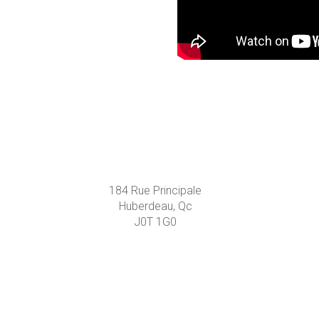
184 Rue Principale
Huberdeau, Qc
J0T 1G0