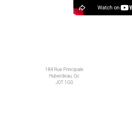
184 Rue Principale
Huberdeau, Qc
J0T 1G0