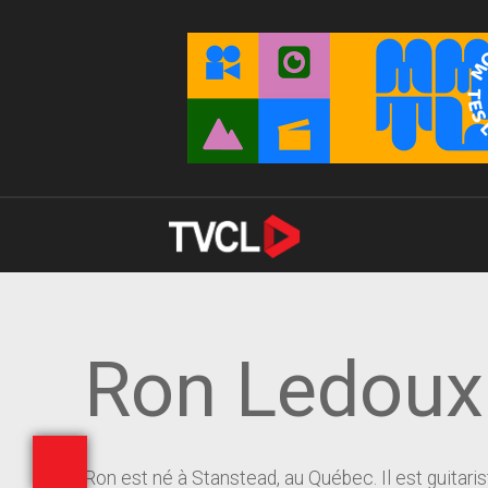
Ron Ledoux
Ron est né à Stanstead, au Québec. Il est guitari