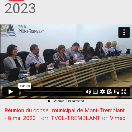
2023
Réunion du conseil municipal de Mont-Tremblant
- 8 mai 2023
from
TVCL-TREMBLANT
on
Vimeo
.