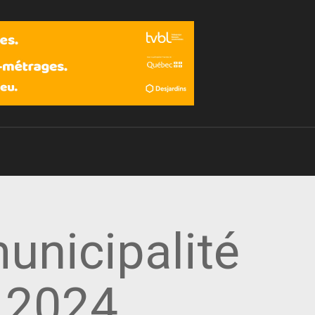
Devenir membre
unicipalité
r 2024