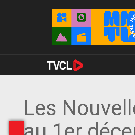
Les Nouvel
au 1er déc