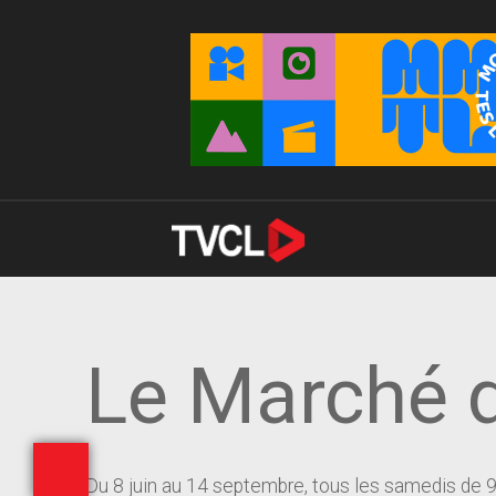
Le Marché d
Du 8 juin au 14 septembre, tous les samedis de 9h