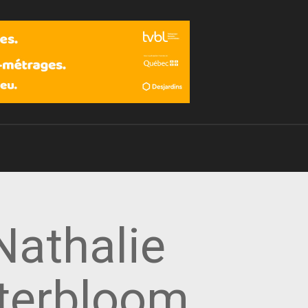
Devenir membre
Nathalie
nterbloom