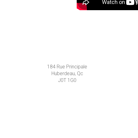
184 Rue Principale
Huberdeau, Qc
J0T 1G0