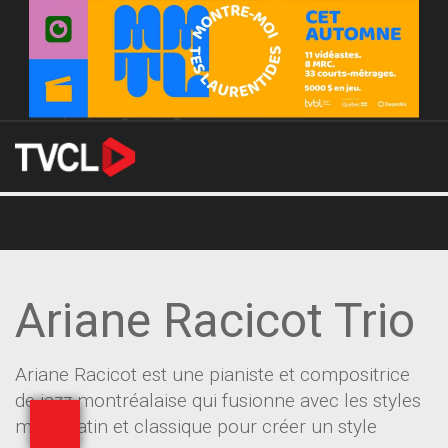
Ariane Racicot Trio
Ariane Racicot est une pianiste et compositrice
de jazz montréalaise qui fusionne avec les styles
métal, latin et classique pour créer un style