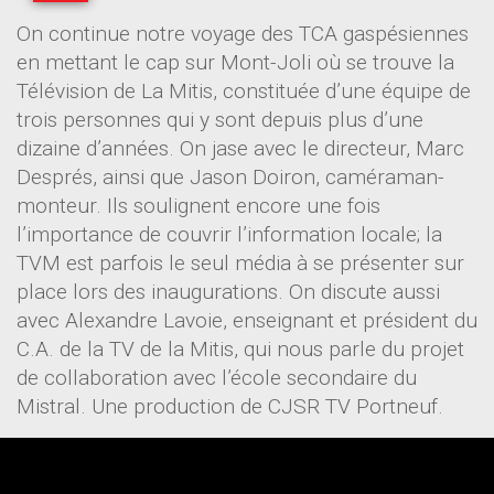
On continue notre voyage des TCA gaspésiennes
en mettant le cap sur Mont-Joli où se trouve la
Télévision de La Mitis, constituée d’une équipe de
trois personnes qui y sont depuis plus d’une
dizaine d’années. On jase avec le directeur, Marc
Després, ainsi que Jason Doiron, caméraman-
monteur. Ils soulignent encore une fois
l’importance de couvrir l’information locale; la
TVM est parfois le seul média à se présenter sur
place lors des inaugurations. On discute aussi
avec Alexandre Lavoie, enseignant et président du
C.A. de la TV de la Mitis, qui nous parle du projet
de collaboration avec l’école secondaire du
Mistral. Une production de CJSR TV Portneuf.