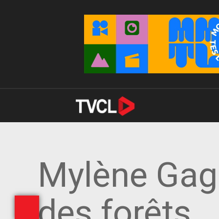
Mylène Gagn
des forêts