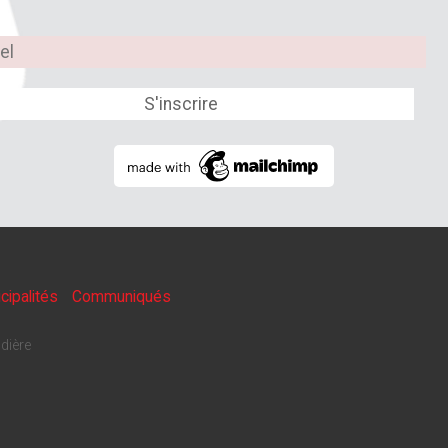
cipalités
Communiqués
dière