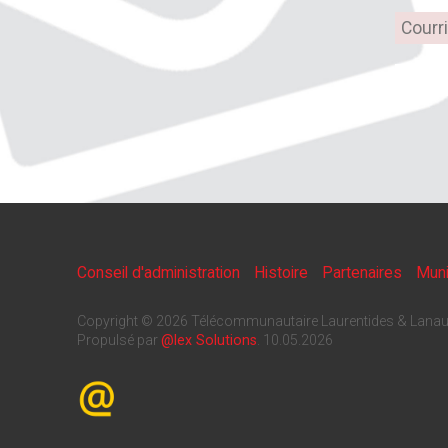
Conseil d'administration
Histoire
Partenaires
Muni
Copyright © 2026 Télécommunautaire Laurentides & Lanau
Propulsé par
@lex Solutions
.
10.05.2026