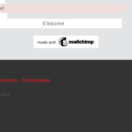
cipalités
Communiqués
dière