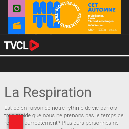
La Respiration
Est-ce en raison de notre rythme de vie parfois
trop rapide que nous ne prenons pas le temps de
respirer correctement? Plusieurs personnes ne